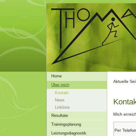
Home
Aktuelle Se
Über mich
Kontakt
Kontak
News
Linkliste
Mich erreic
Resultate
Trainingsplanung
Per Telefo
Leistungsdiagnostik