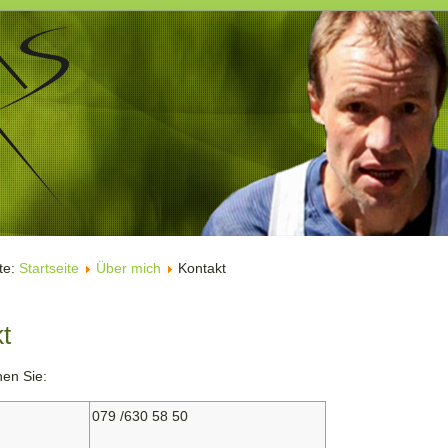
ite:
Startseite
Über mich
Kontakt
t
hen Sie:
079 /630 58 50
n